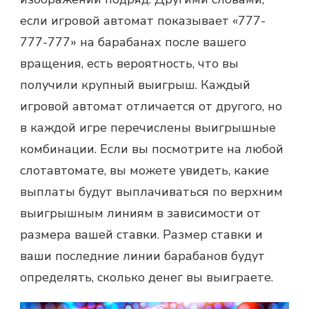
если игровой автомат показывает «777-
777-777» на барабанах после вашего
вращения, есть вероятность, что вы
получили крупный выигрыш. Каждый
игровой автомат отличается от другого, но
в каждой игре перечислены выигрышные
комбинации. Если вы посмотрите на любой
слотавтомате, вы можете увидеть, какие
выплаты будут выплачиваться по верхним
выигрышным линиям в зависимости от
размера вашей ставки. Размер ставки и
ваши последние линии барабанов будут
определять, сколько денег вы выиграете.