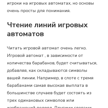
игроки на игровых автоматах, но основы
очень просты для понимания.
Чтение линий игровых
автоматов
Читать игровой автомат очень легко.
Игровой автомат , в зависимости от
количества барабанов, будет считываться,
добавляя, как складываются символы
вашей линии. Например, в слоте с тремя
барабанами самая высокая выплата в
большинстве случаев будет состоять из
трех одинаковых символов или
изображений подряд. Другими словами,