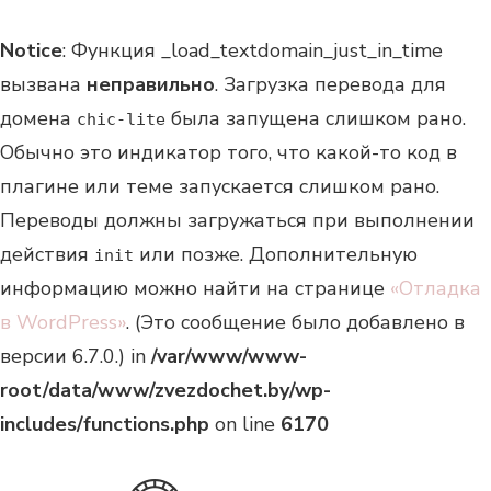
Notice
: Функция _load_textdomain_just_in_time
вызвана
неправильно
. Загрузка перевода для
домена
была запущена слишком рано.
chic-lite
Обычно это индикатор того, что какой-то код в
плагине или теме запускается слишком рано.
Переводы должны загружаться при выполнении
действия
или позже. Дополнительную
init
информацию можно найти на странице
«Отладка
в WordPress»
. (Это сообщение было добавлено в
версии 6.7.0.) in
/var/www/www-
root/data/www/zvezdochet.by/wp-
includes/functions.php
on line
6170