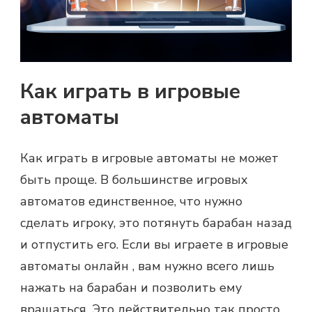
Как играть в игровые
автоматы
Как играть в игровые автоматы не может
быть проще. В большинстве игровых
автоматов единственное, что нужно
сделать игроку, это потянуть барабан назад
и отпустить его. Если вы играете в игровые
автоматы онлайн , вам нужно всего лишь
нажать на барабан и позволить ему
вращаться. Это действительно так просто.