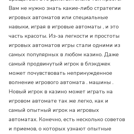
Вам не нужно знать какие-либо стратегии
игровых автоматов или специальные
навыки, играя в игровые автоматы , и это
часть красоты. Из-за легкости и простоты
игровых автоматов игры стали одними из
самых популярных в любом казино. Даже
самый продвинутый игрок в блэкджек
может почувствовать непринужденное
волнение игрового автомата . машины .
Новый игрок в казино может играть на
игровом автомате так же легко, как и
самый опытный игрок на игровых
автоматах. Конечно, есть несколько советов
и приемов, о которых узнают опытные