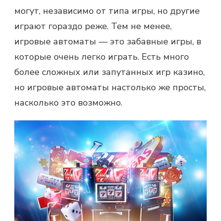
могут, независимо от типа игры, но другие
играют гораздо реже. Тем не менее,
игровые автоматы — это забавные игры, в
которые очень легко играть. Есть много
более сложных или запутанных игр казино,
но игровые автоматы настолько же просты,
насколько это возможно.