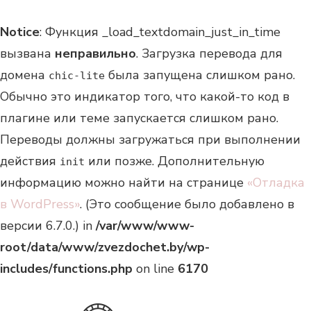
Notice
: Функция _load_textdomain_just_in_time
вызвана
неправильно
. Загрузка перевода для
домена
была запущена слишком рано.
chic-lite
Обычно это индикатор того, что какой-то код в
плагине или теме запускается слишком рано.
Переводы должны загружаться при выполнении
действия
или позже. Дополнительную
init
информацию можно найти на странице
«Отладка
в WordPress»
. (Это сообщение было добавлено в
версии 6.7.0.) in
/var/www/www-
root/data/www/zvezdochet.by/wp-
includes/functions.php
on line
6170