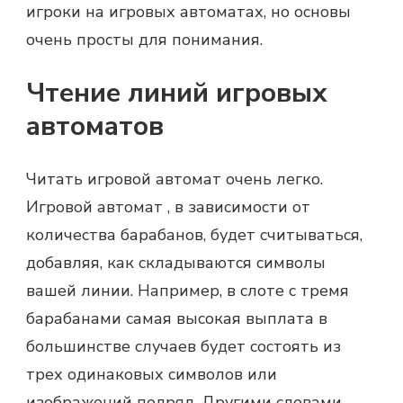
игроки на игровых автоматах, но основы
очень просты для понимания.
Чтение линий игровых
автоматов
Читать игровой автомат очень легко.
Игровой автомат , в зависимости от
количества барабанов, будет считываться,
добавляя, как складываются символы
вашей линии. Например, в слоте с тремя
барабанами самая высокая выплата в
большинстве случаев будет состоять из
трех одинаковых символов или
изображений подряд. Другими словами,