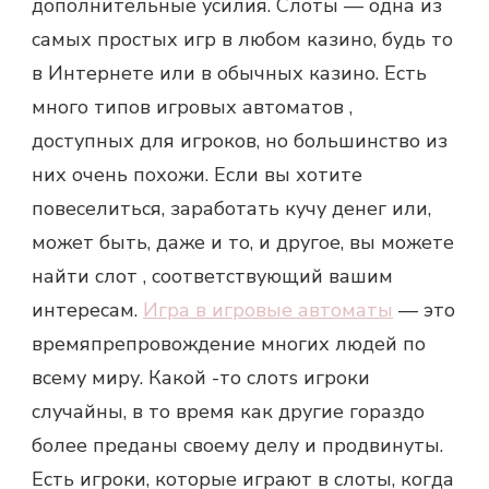
дополнительные усилия. Слоты — одна из
самых простых игр в любом казино, будь то
в Интернете или в обычных казино. Есть
много типов игровых автоматов ,
доступных для игроков, но большинство из
них очень похожи. Если вы хотите
повеселиться, заработать кучу денег или,
может быть, даже и то, и другое, вы можете
найти слот , соответствующий вашим
интересам.
Игра в игровые автоматы
— это
времяпрепровождение многих людей по
всему миру. Какой -то слотs игроки
случайны, в то время как другие гораздо
более преданы своему делу и продвинуты.
Есть игроки, которые играют в слоты, когда