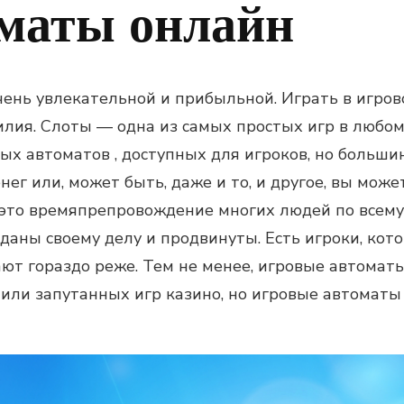
маты онлайн
ень увлекательной и прибыльной. Играть в игрово
лия. Слоты — одна из самых простых игр в любом 
ых автоматов , доступных для игроков, но большин
енег или, может быть, даже и то, и другое, вы мож
то времяпрепровождение многих людей по всему м
даны своему делу и продвинуты. Есть игроки, кото
ают гораздо реже. Тем не менее, игровые автомат
 или запутанных игр казино, но игровые автоматы