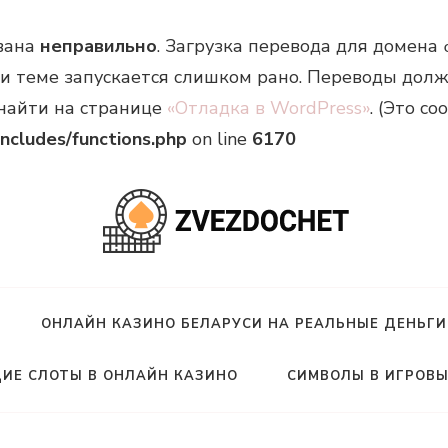
звана
неправильно
. Загрузка перевода для домена
 или теме запускается слишком рано. Переводы до
найти на странице
«Отладка в WordPress»
. (Это с
cludes/functions.php
on line
6170
ОНЛАЙН КАЗИНО БЕЛАРУСИ НА РЕАЛЬНЫЕ ДЕНЬГИ
ИЕ СЛОТЫ В ОНЛАЙН КАЗИНО
СИМВОЛЫ В ИГРОВ