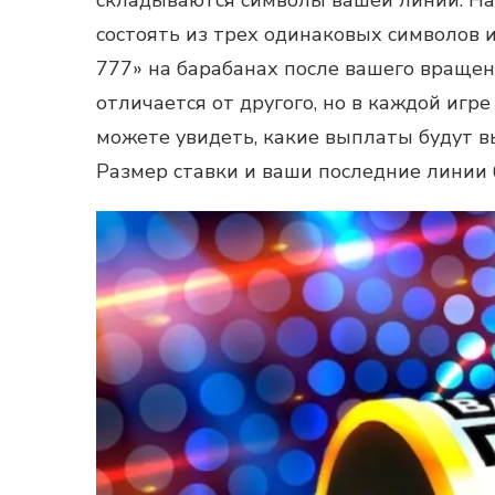
складываются символы вашей линии. Нап
состоять из трех одинаковых символов 
777» на барабанах после вашего вращен
отличается от другого, но в каждой иг
можете увидеть, какие выплаты будут 
Размер ставки и ваши последние линии 