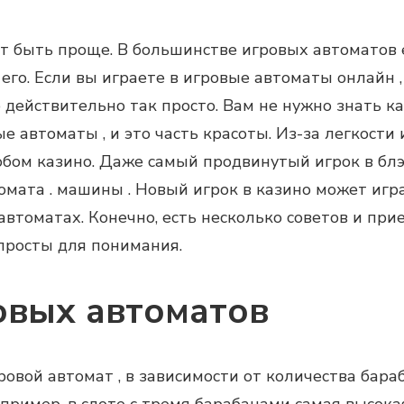
т быть проще. В большинстве игровых автоматов е
 его. Если вы играете в игровые автоматы онлайн 
о действительно так просто. Вам не нужно знать к
е автоматы , и это часть красоты. Из-за легкост
юбом казино. Даже самый продвинутый игрок в бл
мата . машины . Новый игрок в казино может игра
автоматах. Конечно, есть несколько советов и при
 просты для понимания.
овых автоматов
овой автомат , в зависимости от количества бараб