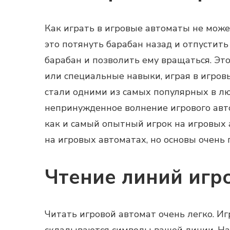
Как играть в игровые автоматы не може
это потянуть барабан назад и отпустить
барабан и позволить ему вращаться. Эт
или специальные навыки, играя в игровы
стали одними из самых популярных в л
непринужденное волнение игрового авто
как и самый опытный игрок на игровых 
на игровых автоматах, но основы очень
Чтение линий игр
Читать игровой автомат очень легко. Игр