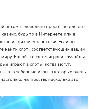
й автомат довольно просто, но для его
казино, будь то в Интернете или в
ство из них очень похожи. Если вы
ете найти слот , соответствующий вашим
иру. Какой -то слотs игроки случайны,
рые играют в слоты, когда могут,
ы — это забавные игры, в которые очень
 настолько же просты, насколько это