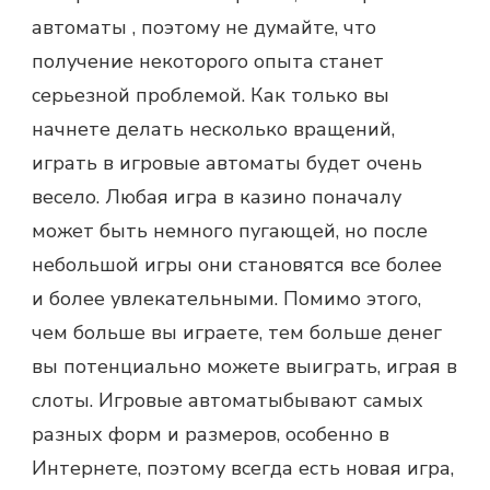
автоматы , поэтому не думайте, что
получение некоторого опыта станет
серьезной проблемой. Как только вы
начнете делать несколько вращений,
играть в игровые автоматы будет очень
весело. Любая игра в казино поначалу
может быть немного пугающей, но после
небольшой игры они становятся все более
и более увлекательными. Помимо этого,
чем больше вы играете, тем больше денег
вы потенциально можете выиграть, играя в
слоты. Игровые автоматыбывают самых
разных форм и размеров, особенно в
Интернете, поэтому всегда есть новая игра,