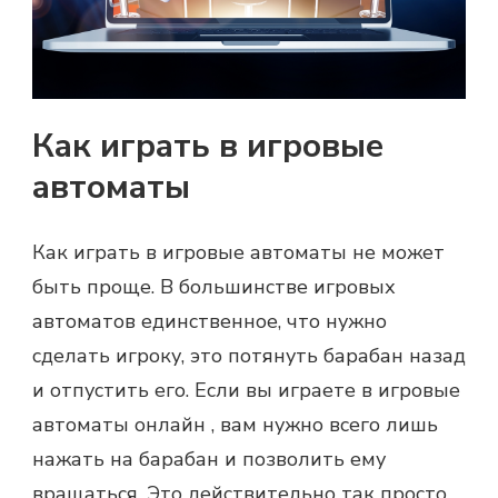
Как играть в игровые
автоматы
Как играть в игровые автоматы не может
быть проще. В большинстве игровых
автоматов единственное, что нужно
сделать игроку, это потянуть барабан назад
и отпустить его. Если вы играете в игровые
автоматы онлайн , вам нужно всего лишь
нажать на барабан и позволить ему
вращаться. Это действительно так просто.