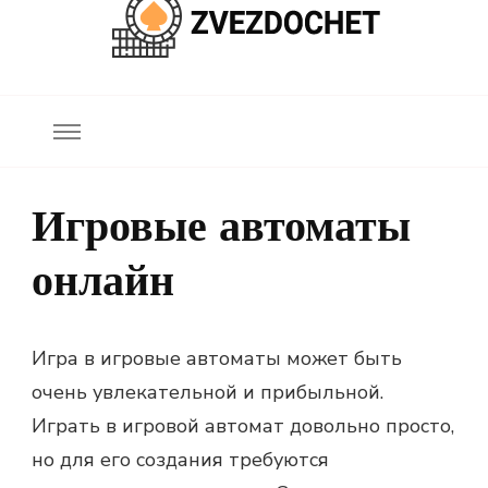
zvezdochet.by
Игровые автоматы
онлайн
Игра в игровые автоматы может быть
очень увлекательной и прибыльной.
Играть в игровой автомат довольно просто,
но для его создания требуются