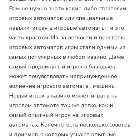
Вам не нужно знать какие-либо стратегии
игровых автоматов или специальные
навыки, играя в игровые автоматы , и это
часть красоты. Из-за легкости и простоты
игровых автоматов игры стали одними из
самых популярных в любом казино. Даже
самый продвинутый игрок в блэкджек
может почувствовать непринужденное
волнение игрового автомата . машины .
Новый игрок в казино может играть на
игровом автомате так же легко, как и
самый опытный игрок на игровых
автоматах. Конечно, есть несколько советов
и приемов, о которых узнают опытные