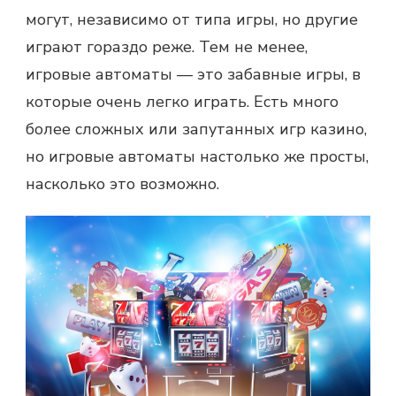
могут, независимо от типа игры, но другие
играют гораздо реже. Тем не менее,
игровые автоматы — это забавные игры, в
которые очень легко играть. Есть много
более сложных или запутанных игр казино,
но игровые автоматы настолько же просты,
насколько это возможно.