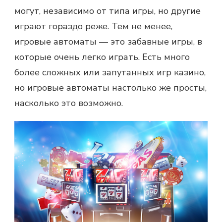
могут, независимо от типа игры, но другие
играют гораздо реже. Тем не менее,
игровые автоматы — это забавные игры, в
которые очень легко играть. Есть много
более сложных или запутанных игр казино,
но игровые автоматы настолько же просты,
насколько это возможно.