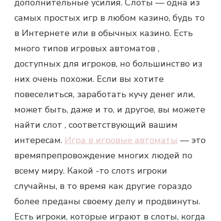
дополнительные усилия. Слоты — одна из
самых простых игр в любом казино, будь то
в Интернете или в обычных казино. Есть
много типов игровых автоматов ,
доступных для игроков, но большинство из
них очень похожи. Если вы хотите
повеселиться, заработать кучу денег или,
может быть, даже и то, и другое, вы можете
найти слот , соответствующий вашим
интересам.
Игра в игровые автоматы
— это
времяпрепровождение многих людей по
всему миру. Какой -то слотs игроки
случайны, в то время как другие гораздо
более преданы своему делу и продвинуты.
Есть игроки, которые играют в слоты, когда