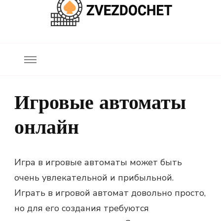
zvezdochet.by
Игровые автоматы
онлайн
Игра в игровые автоматы может быть
очень увлекательной и прибыльной.
Играть в игровой автомат довольно просто,
но для его создания требуются