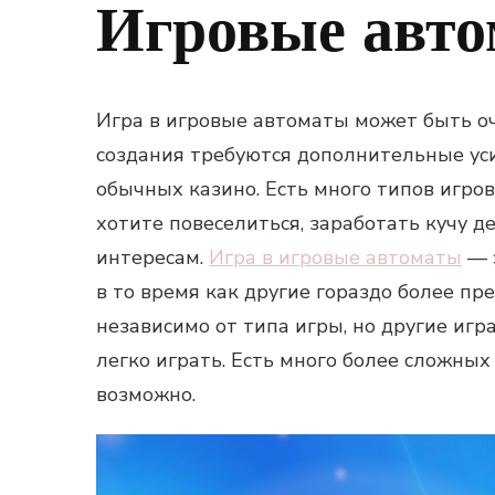
Игровые авто
Игра в игровые автоматы может быть оч
создания требуются дополнительные уси
обычных казино. Есть много типов игров
хотите повеселиться, заработать кучу д
интересам.
Игра в игровые автоматы
— э
в то время как другие гораздо более пре
независимо от типа игры, но другие игр
легко играть. Есть много более сложных
возможно.