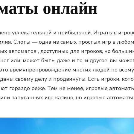
маты онлайн
ень увлекательной и прибыльной. Играть в игрово
лия. Слоты — одна из самых простых игр в любом 
ых автоматов , доступных для игроков, но большин
енег или, может быть, даже и то, и другое, вы мож
то времяпрепровождение многих людей по всему м
даны своему делу и продвинуты. Есть игроки, кото
ают гораздо реже. Тем не менее, игровые автомат
 или запутанных игр казино, но игровые автоматы