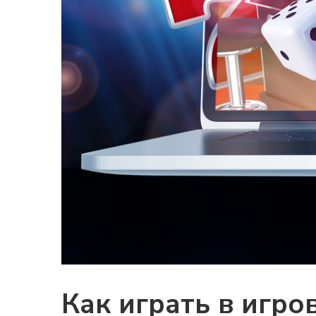
Как играть в игр