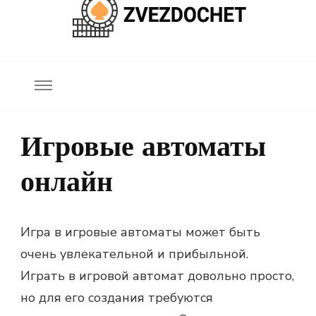
zvezdochet.by
Игровые автоматы
онлайн
Игра в игровые автоматы может быть
очень увлекательной и прибыльной.
Играть в игровой автомат довольно просто,
но для его создания требуются