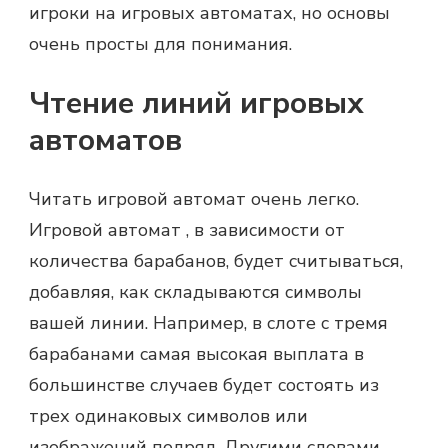
игроки на игровых автоматах, но основы
очень просты для понимания.
Чтение линий игровых
автоматов
Читать игровой автомат очень легко.
Игровой автомат , в зависимости от
количества барабанов, будет считываться,
добавляя, как складываются символы
вашей линии. Например, в слоте с тремя
барабанами самая высокая выплата в
большинстве случаев будет состоять из
трех одинаковых символов или
изображений подряд. Другими словами,