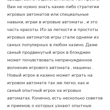
Вам не нужно знать какие-либо стратегии
игровых автоматов или специальные
навыки, играя в игровые автоматы , и это
часть красоты. Из-за легкости и простоты
игровых автоматов игры стали одними из
самых популярных в любом казино. Даже
самый продвинутый игрок в блэкджек
может почувствовать непринужденное
волнение игрового автомата . машины .
Новый игрок в казино может играть на
игровом автомате так же легко, как и
самый опытный игрок на игровых
автоматах. Конечно, есть несколько советов
и приемов, о которых узнают опытные