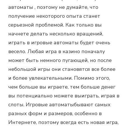
автоматы , поэтому не думайте, что
получение некоторого опыта станет
серьезной проблемой. Как только вы
начнете делать несколько вращений,
играть в игровые автоматы будет очень
весело. Любая игра в казино поначалу
может быть немного пугающей, но после
небольшой игры они становятся все более
и более увлекательными. Помимо этого,
чем больше вы играете, тем больше денег
вы потенциально можете выиграть, играя в
слоты. Игровые автоматыбывают самых
разных форм и размеров, особенно в
Интернете, поэтому всегда есть новая игра,