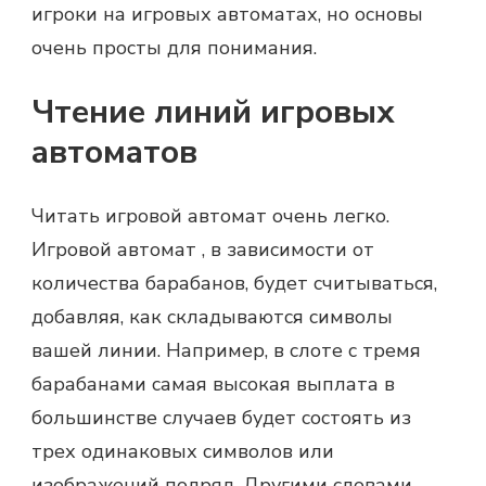
игроки на игровых автоматах, но основы
очень просты для понимания.
Чтение линий игровых
автоматов
Читать игровой автомат очень легко.
Игровой автомат , в зависимости от
количества барабанов, будет считываться,
добавляя, как складываются символы
вашей линии. Например, в слоте с тремя
барабанами самая высокая выплата в
большинстве случаев будет состоять из
трех одинаковых символов или
изображений подряд. Другими словами,