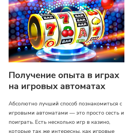
Получение опыта в играх
на игровых автоматах
Абсолютно лучший способ познакомиться с
игровыми автоматами — это просто сесть и
поиграть. Есть несколько игр в казино,
которые так же интересны, как игровые