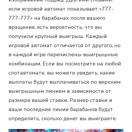
если игровой автомат показывает «777-
777-777» на барабанах после вашего
вращения, есть вероятность, что вы
получили крупный выигрыш. Каждый
игровой автомат отличается от другого, но
в каждой игре перечислены выигрышные
комбинации. Если вы посмотрите на любой
слотавтомате, вы можете увидеть, какие
выплаты будут выплачиваться по верхним
выигрышным линиям в зависимости от
размера вашей ставки. Размер ставки и
ваши последние линии барабанов будут
определять, сколько денег вы выиграете.