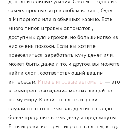
дополнительные усилия. Слоты — одна из
самых простых игр в любом казино, будь то
в Интернете или в обычных казино. Есть
много типов игровых автоматов ,
доступных для игроков, но большинство из
них очень похожи. Если вы хотите
повеселиться, заработать кучу денег или,
может быть, даже и то, и другое, вы можете
найти слот , соответствующий вашим
интересам.
Игра в игровые автоматы
— это
времяпрепровождение многих людей по
всему миру. Какой -то слотs игроки
случайны, в то время как другие гораздо
более преданы своему делу и продвинуты.
Есть игроки, которые играют в слоты, когда