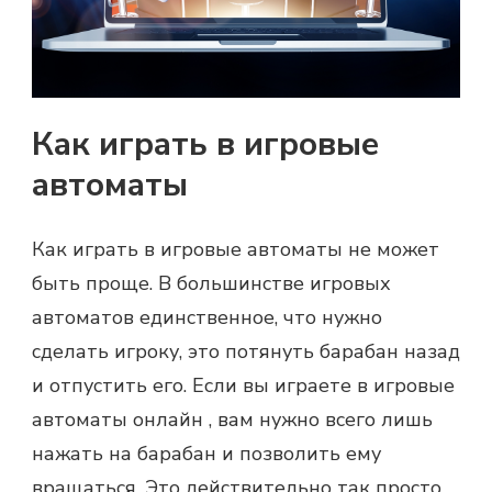
Как играть в игровые
автоматы
Как играть в игровые автоматы не может
быть проще. В большинстве игровых
автоматов единственное, что нужно
сделать игроку, это потянуть барабан назад
и отпустить его. Если вы играете в игровые
автоматы онлайн , вам нужно всего лишь
нажать на барабан и позволить ему
вращаться. Это действительно так просто.