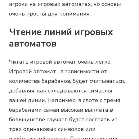
игроки на игровых автоматах, но основы
очень просты для понимания.
Чтение линий игровых
автоматов
Читать игровой автомат очень легко.
Игровой автомат , в зависимости от
количества барабанов, будет считываться,
добавляя, как складываются символы
вашей линии. Например, в слоте с тремя
барабанами самая высокая выплата в
большинстве случаев будет состоять из
трех одинаковых символов или
изображений подряд. Другими словами,