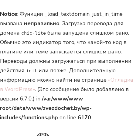
Notice
: Функция _load_textdomain_just_in_time
вызвана
неправильно
. Загрузка перевода для
домена
была запущена слишком рано.
chic-lite
Обычно это индикатор того, что какой-то код в
плагине или теме запускается слишком рано.
Переводы должны загружаться при выполнении
действия
или позже. Дополнительную
init
информацию можно найти на странице
«Отладка
в WordPress»
. (Это сообщение было добавлено в
версии 6.7.0.) in
/var/www/www-
root/data/www/zvezdochet.by/wp-
includes/functions.php
on line
6170