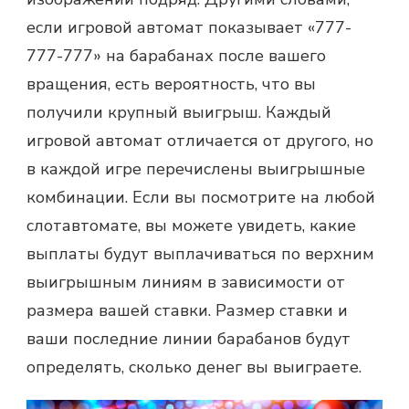
если игровой автомат показывает «777-
777-777» на барабанах после вашего
вращения, есть вероятность, что вы
получили крупный выигрыш. Каждый
игровой автомат отличается от другого, но
в каждой игре перечислены выигрышные
комбинации. Если вы посмотрите на любой
слотавтомате, вы можете увидеть, какие
выплаты будут выплачиваться по верхним
выигрышным линиям в зависимости от
размера вашей ставки. Размер ставки и
ваши последние линии барабанов будут
определять, сколько денег вы выиграете.