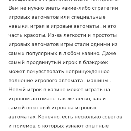
Вам не нужно знать какие-либо стратегии
игровых автоматов или специальные
навыки, играя в игровые автоматы , и это
часть красоты. Из-за легкости и простоты
игровых автоматов игры стали одними из
самых популярных в любом казино. Даже
самый продвинутый игрок в блэкджек
может почувствовать непринужденное
волнение игрового автомата . машины .
Новый игрок в казино может играть на
игровом автомате так же легко, как и
самый опытный игрок на игровых
автоматах. Конечно, есть несколько советов
и приемов, о которых узнают опытные