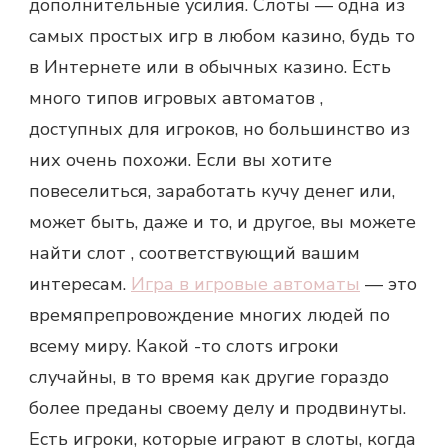
дополнительные усилия. Слоты — одна из
самых простых игр в любом казино, будь то
в Интернете или в обычных казино. Есть
много типов игровых автоматов ,
доступных для игроков, но большинство из
них очень похожи. Если вы хотите
повеселиться, заработать кучу денег или,
может быть, даже и то, и другое, вы можете
найти слот , соответствующий вашим
интересам.
Игра в игровые автоматы
— это
времяпрепровождение многих людей по
всему миру. Какой -то слотs игроки
случайны, в то время как другие гораздо
более преданы своему делу и продвинуты.
Есть игроки, которые играют в слоты, когда