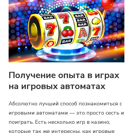
Получение опыта в играх
на игровых автоматах
Абсолютно лучший способ познакомиться с
игровыми автоматами — это просто сесть и
поиграть. Есть несколько игр в казино,
которые так же интересны, как игровые