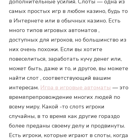
дополнительные усилия. Слоты — одна из
самых простых игр в любом казино, будь то
в Интернете или в обычных казино. Есть
много типов игровых автоматов ,
доступных для игроков, но большинство из
них очень похожи. Если вы хотите
повеселиться, заработать кучу денег или,
может быть, даже и то, и другое, вы можете
найти слот , соответствующий вашим
интересам.
Игра в игровые автоматы
— это
времяпрепровождение многих людей по
всему миру. Какой -то слотs игроки
случайны, в то время как другие гораздо
более преданы своему делу и продвинуты.
Есть игроки, которые играют в слоты, когда