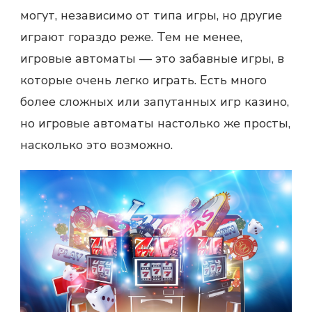
могут, независимо от типа игры, но другие
играют гораздо реже. Тем не менее,
игровые автоматы — это забавные игры, в
которые очень легко играть. Есть много
более сложных или запутанных игр казино,
но игровые автоматы настолько же просты,
насколько это возможно.