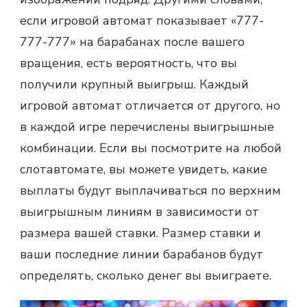
если игровой автомат показывает «777-
777-777» на барабанах после вашего
вращения, есть вероятность, что вы
получили крупный выигрыш. Каждый
игровой автомат отличается от другого, но
в каждой игре перечислены выигрышные
комбинации. Если вы посмотрите на любой
слотавтомате, вы можете увидеть, какие
выплаты будут выплачиваться по верхним
выигрышным линиям в зависимости от
размера вашей ставки. Размер ставки и
ваши последние линии барабанов будут
определять, сколько денег вы выиграете.