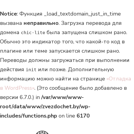
Notice
: Функция _load_textdomain_just_in_time
вызвана
неправильно
. Загрузка перевода для
домена
была запущена слишком рано.
chic-lite
Обычно это индикатор того, что какой-то код в
плагине или теме запускается слишком рано.
Переводы должны загружаться при выполнении
действия
или позже. Дополнительную
init
информацию можно найти на странице
«Отладка
в WordPress»
. (Это сообщение было добавлено в
версии 6.7.0.) in
/var/www/www-
root/data/www/zvezdochet.by/wp-
includes/functions.php
on line
6170