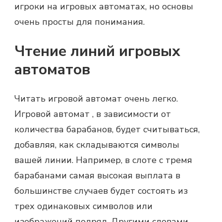
игроки на игровых автоматах, но основы
очень просты для понимания.
Чтение линий игровых
автоматов
Читать игровой автомат очень легко.
Игровой автомат , в зависимости от
количества барабанов, будет считываться,
добавляя, как складываются символы
вашей линии. Например, в слоте с тремя
барабанами самая высокая выплата в
большинстве случаев будет состоять из
трех одинаковых символов или
изображений подряд. Другими словами,