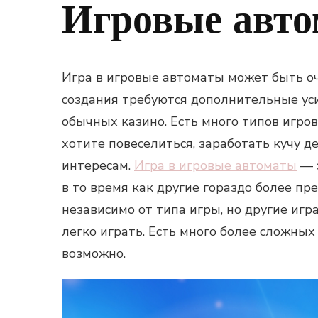
Игровые авто
Игра в игровые автоматы может быть оч
создания требуются дополнительные уси
обычных казино. Есть много типов игров
хотите повеселиться, заработать кучу д
интересам.
Игра в игровые автоматы
— э
в то время как другие гораздо более пре
независимо от типа игры, но другие игр
легко играть. Есть много более сложных
возможно.