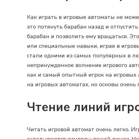
Как играть в игровые автоматы не може
это потянуть барабан назад и отпустить
барабан и позволить ему вращаться. Эт
или специальные навыки, играя в игровы
стали одними из самых популярных в л
непринужденное волнение игрового авто
как и самый опытный игрок на игровых 
на игровых автоматах, но основы очень
Чтение линий игр
Читать игровой автомат очень легко. Игр