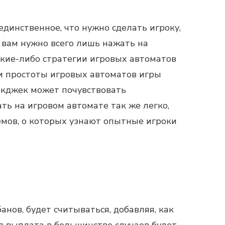
динственное, что нужно сделать игроку,
, вам нужно всего лишь нажать на
акие-либо стратегии игровых автоматов
и и простоты игровых автоматов игры
экджек может почувствовать
ть на игровом автомате так же легко,
емов, о которых узнают опытные игроки
анов, будет считываться, добавляя, как