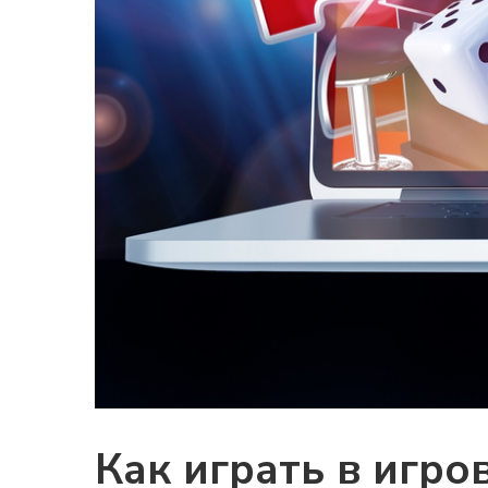
Как играть в игр