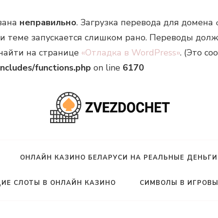
звана
неправильно
. Загрузка перевода для домена
 или теме запускается слишком рано. Переводы до
найти на странице
«Отладка в WordPress»
. (Это с
cludes/functions.php
on line
6170
ОНЛАЙН КАЗИНО БЕЛАРУСИ НА РЕАЛЬНЫЕ ДЕНЬГИ
ИЕ СЛОТЫ В ОНЛАЙН КАЗИНО
СИМВОЛЫ В ИГРОВ