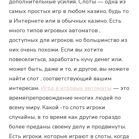
дополнительные усилия. Слоты — одна из
самых простых игр в любом казино, будь то
в Интернете или в обычных казино. Есть
много типов игровых автоматов ,
доступных для игроков, но большинство из
них очень похожи. Если вы хотите
повеселиться, заработать кучу денег или,
может быть, даже и то, и другое, вы можете
найти слот , соответствующий вашим
интересам.
Игра в игровые автоматы
— это
времяпрепровождение многих людей по
всему миру. Какой -то слотs игроки
случайны, в то время как другие гораздо
более преданы своему делу и продвинуты.
Есть игроки, которые играют в слоты, когда