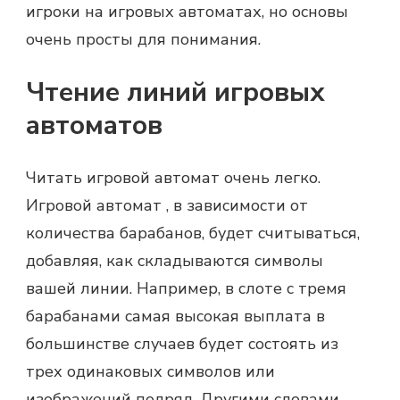
игроки на игровых автоматах, но основы
очень просты для понимания.
Чтение линий игровых
автоматов
Читать игровой автомат очень легко.
Игровой автомат , в зависимости от
количества барабанов, будет считываться,
добавляя, как складываются символы
вашей линии. Например, в слоте с тремя
барабанами самая высокая выплата в
большинстве случаев будет состоять из
трех одинаковых символов или
изображений подряд. Другими словами,