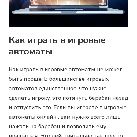
Как играть в игровые
автоматы
Как играть в игровые автоматы не может
быть проще. В большинстве игровых
автоматов единственное, что нужно
сделать игроку, это потянуть барабан назад
и отпустить его. Если вы играете в игровые
автоматы онлайн , вам нужно всего лишь
нажать на барабан и позволить ему
вращаться. Это действительно так просто.