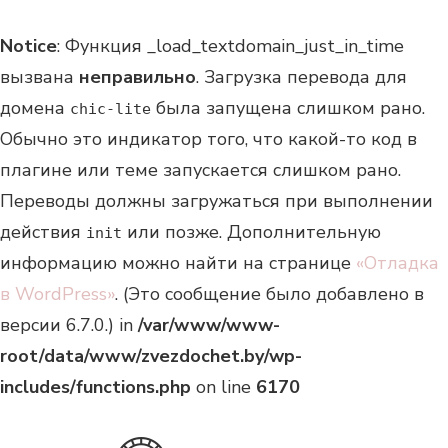
Notice
: Функция _load_textdomain_just_in_time
вызвана
неправильно
. Загрузка перевода для
домена
была запущена слишком рано.
chic-lite
Обычно это индикатор того, что какой-то код в
плагине или теме запускается слишком рано.
Переводы должны загружаться при выполнении
действия
или позже. Дополнительную
init
информацию можно найти на странице
«Отладка
в WordPress»
. (Это сообщение было добавлено в
версии 6.7.0.) in
/var/www/www-
root/data/www/zvezdochet.by/wp-
includes/functions.php
on line
6170