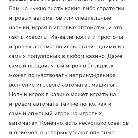
Вам не нужно знать какие-либо стратегии
игровых автоматов или специальные
навыки, играя в игровые автоматы , и это
часть красоты. Из-за легкости и простоты
игровых автоматов игры стали одними из
самых популярных в любом казино. Даже
самый продвинутый игрок в блэкджек
может почувствовать непринужденное
волнение игрового автомата . машины .
Новый игрок в казино может играть на
игровом автомате так же легко, как и
самый опытный игрок на игровых
автоматах. Конечно, есть несколько советов
и приемов, о которых узнают опытные