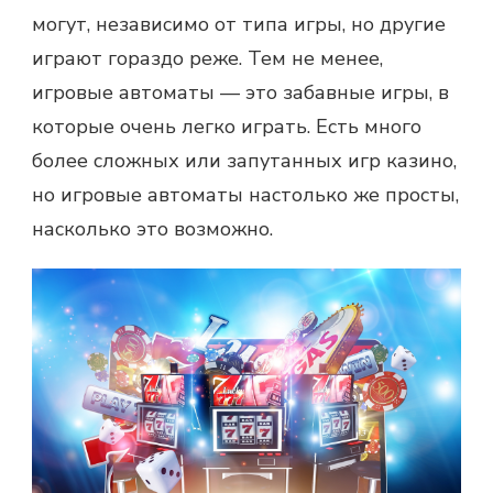
могут, независимо от типа игры, но другие
играют гораздо реже. Тем не менее,
игровые автоматы — это забавные игры, в
которые очень легко играть. Есть много
более сложных или запутанных игр казино,
но игровые автоматы настолько же просты,
насколько это возможно.