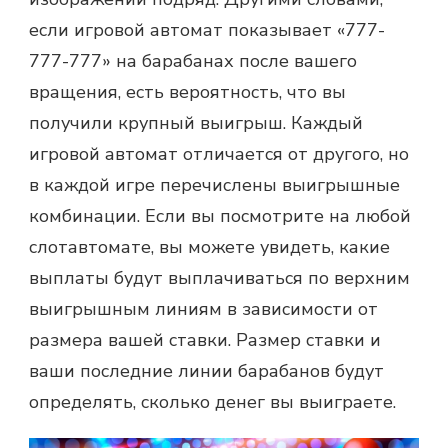
если игровой автомат показывает «777-
777-777» на барабанах после вашего
вращения, есть вероятность, что вы
получили крупный выигрыш. Каждый
игровой автомат отличается от другого, но
в каждой игре перечислены выигрышные
комбинации. Если вы посмотрите на любой
слотавтомате, вы можете увидеть, какие
выплаты будут выплачиваться по верхним
выигрышным линиям в зависимости от
размера вашей ставки. Размер ставки и
ваши последние линии барабанов будут
определять, сколько денег вы выиграете.