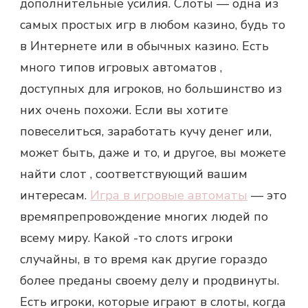
дополнительные усилия. Слоты — одна из
самых простых игр в любом казино, будь то
в Интернете или в обычных казино. Есть
много типов игровых автоматов ,
доступных для игроков, но большинство из
них очень похожи. Если вы хотите
повеселиться, заработать кучу денег или,
может быть, даже и то, и другое, вы можете
найти слот , соответствующий вашим
интересам.
Игра в игровые автоматы
— это
времяпрепровождение многих людей по
всему миру. Какой -то слотs игроки
случайны, в то время как другие гораздо
более преданы своему делу и продвинуты.
Есть игроки, которые играют в слоты, когда