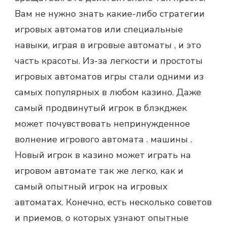
Вам не нужно знать какие-либо стратегии
игровых автоматов или специальные
навыки, играя в игровые автоматы , и это
часть красоты. Из-за легкости и простоты
игровых автоматов игры стали одними из
самых популярных в любом казино. Даже
самый продвинутый игрок в блэкджек
может почувствовать непринужденное
волнение игрового автомата . машины .
Новый игрок в казино может играть на
игровом автомате так же легко, как и
самый опытный игрок на игровых
автоматах. Конечно, есть несколько советов
и приемов, о которых узнают опытные