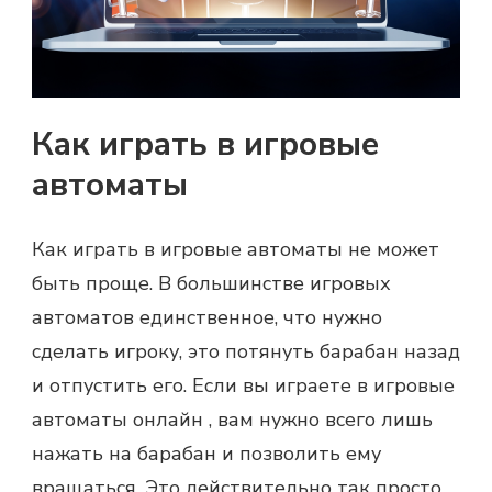
Как играть в игровые
автоматы
Как играть в игровые автоматы не может
быть проще. В большинстве игровых
автоматов единственное, что нужно
сделать игроку, это потянуть барабан назад
и отпустить его. Если вы играете в игровые
автоматы онлайн , вам нужно всего лишь
нажать на барабан и позволить ему
вращаться. Это действительно так просто.