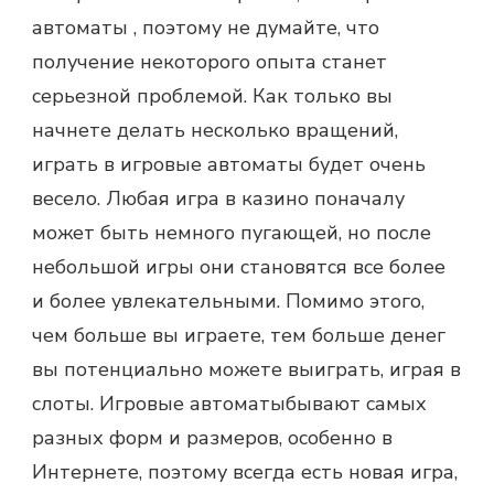
автоматы , поэтому не думайте, что
получение некоторого опыта станет
серьезной проблемой. Как только вы
начнете делать несколько вращений,
играть в игровые автоматы будет очень
весело. Любая игра в казино поначалу
может быть немного пугающей, но после
небольшой игры они становятся все более
и более увлекательными. Помимо этого,
чем больше вы играете, тем больше денег
вы потенциально можете выиграть, играя в
слоты. Игровые автоматыбывают самых
разных форм и размеров, особенно в
Интернете, поэтому всегда есть новая игра,