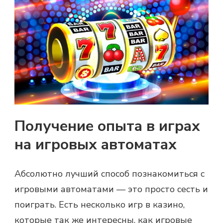
Получение опыта в играх
на игровых автоматах
Абсолютно лучший способ познакомиться с
игровыми автоматами — это просто сесть и
поиграть. Есть несколько игр в казино,
которые так же интересны, как игровые