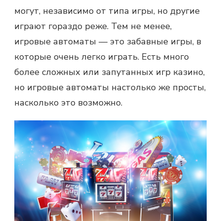
могут, независимо от типа игры, но другие
играют гораздо реже. Тем не менее,
игровые автоматы — это забавные игры, в
которые очень легко играть. Есть много
более сложных или запутанных игр казино,
но игровые автоматы настолько же просты,
насколько это возможно.