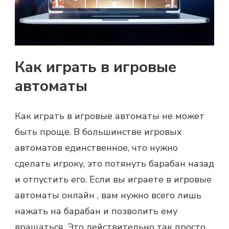
Как играть в игровые
автоматы
Как играть в игровые автоматы не может
быть проще. В большинстве игровых
автоматов единственное, что нужно
сделать игроку, это потянуть барабан назад
и отпустить его. Если вы играете в игровые
автоматы онлайн , вам нужно всего лишь
нажать на барабан и позволить ему
вращаться. Это действительно так просто.