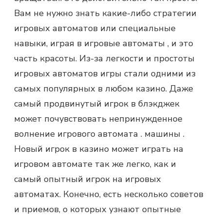
Вам не нужно знать какие-либо стратегии
игровых автоматов или специальные
навыки, играя в игровые автоматы , и это
часть красоты. Из-за легкости и простоты
игровых автоматов игры стали одними из
самых популярных в любом казино. Даже
самый продвинутый игрок в блэкджек
может почувствовать непринужденное
волнение игрового автомата . машины .
Новый игрок в казино может играть на
игровом автомате так же легко, как и
самый опытный игрок на игровых
автоматах. Конечно, есть несколько советов
и приемов, о которых узнают опытные