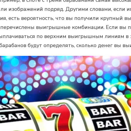
ример, в слоте с тремя барабанами самая высока
или изображений подряд. Другими словами, если и
ия, есть вероятность, что вы получили крупный 
ре перечислены выигрышные комбинации. Если вы 
выплачиваться по верхним выигрышным линиям в з
барабанов будут определять, сколько денег вы вы