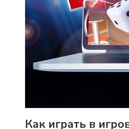
Как играть в игр