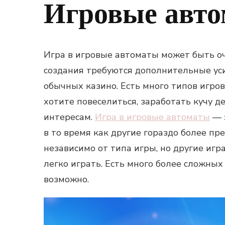
Игровые авто
Игра в игровые автоматы может быть оч
создания требуются дополнительные уси
обычных казино. Есть много типов игров
хотите повеселиться, заработать кучу д
интересам.
Игра в игровые автоматы
— э
в то время как другие гораздо более пре
независимо от типа игры, но другие игр
легко играть. Есть много более сложных
возможно.