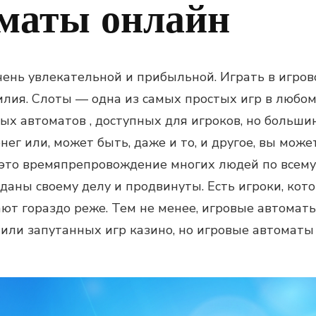
маты онлайн
ень увлекательной и прибыльной. Играть в игрово
лия. Слоты — одна из самых простых игр в любом 
ых автоматов , доступных для игроков, но большин
енег или, может быть, даже и то, и другое, вы мож
то времяпрепровождение многих людей по всему м
даны своему делу и продвинуты. Есть игроки, кото
ают гораздо реже. Тем не менее, игровые автомат
 или запутанных игр казино, но игровые автоматы