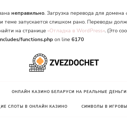
звана
неправильно
. Загрузка перевода для домена
 или теме запускается слишком рано. Переводы до
найти на странице
«Отладка в WordPress»
. (Это с
cludes/functions.php
on line
6170
ОНЛАЙН КАЗИНО БЕЛАРУСИ НА РЕАЛЬНЫЕ ДЕНЬГИ
ИЕ СЛОТЫ В ОНЛАЙН КАЗИНО
СИМВОЛЫ В ИГРОВ