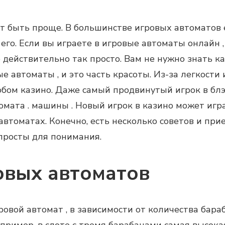
т быть проще. В большинстве игровых автоматов е
 его. Если вы играете в игровые автоматы онлайн 
о действительно так просто. Вам не нужно знать к
е автоматы , и это часть красоты. Из-за легкост
юбом казино. Даже самый продвинутый игрок в бл
мата . машины . Новый игрок в казино может игра
автоматах. Конечно, есть несколько советов и при
 просты для понимания.
овых автоматов
овой автомат , в зависимости от количества бараб