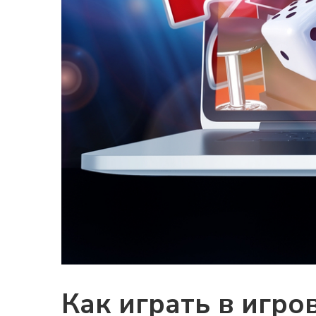
Как играть в игр