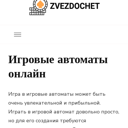
zvezdochet.by
Игровые автоматы
онлайн
Игра в игровые автоматы может быть
очень увлекательной и прибыльной.
Играть в игровой автомат довольно просто,
но для его создания требуются