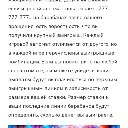
если игровой автомат показывает «777-
777-777» на барабанах после вашего
вращения, есть вероятность, что вы
получили крупный выигрыш. Каждый
игровой автомат отличается от другого, но
в каждой игре перечислены выигрышные
комбинации. Если вы посмотрите на любой
слотавтомате, вы можете увидеть, какие
выплаты будут выплачиваться по верхним
выигрышным линиям в зависимости от
размера вашей ставки. Размер ставки и
ваши последние линии барабанов будут
определять, сколько денег вы выиграете.