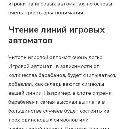
игроки на игровых автоматах, но основы
очень просты для понимания.
Чтение линий игровых
автоматов
Читать игровой автомат очень легко.
Игровой автомат , в зависимости от
количества барабанов, будет считываться,
добавляя, как складываются символы
вашей линии. Например, в слоте с тремя
барабанами самая высокая выплата в
большинстве случаев будет состоять из
трех одинаковых символов или
изображений подряд. Другими словами,