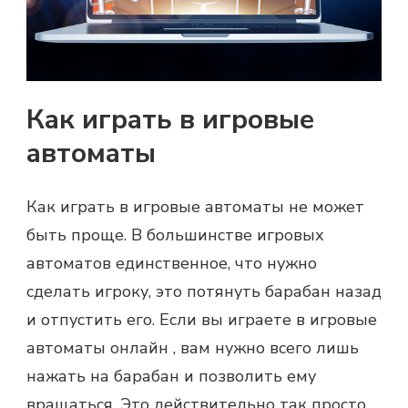
Как играть в игровые
автоматы
Как играть в игровые автоматы не может
быть проще. В большинстве игровых
автоматов единственное, что нужно
сделать игроку, это потянуть барабан назад
и отпустить его. Если вы играете в игровые
автоматы онлайн , вам нужно всего лишь
нажать на барабан и позволить ему
вращаться. Это действительно так просто.