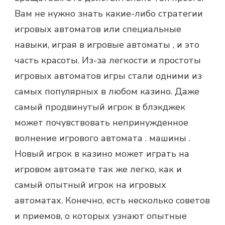
Вам не нужно знать какие-либо стратегии
игровых автоматов или специальные
навыки, играя в игровые автоматы , и это
часть красоты. Из-за легкости и простоты
игровых автоматов игры стали одними из
самых популярных в любом казино. Даже
самый продвинутый игрок в блэкджек
может почувствовать непринужденное
волнение игрового автомата . машины .
Новый игрок в казино может играть на
игровом автомате так же легко, как и
самый опытный игрок на игровых
автоматах. Конечно, есть несколько советов
и приемов, о которых узнают опытные