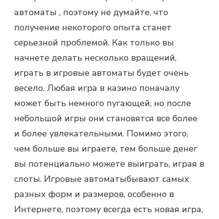
автоматы , поэтому не думайте, что
получение некоторого опыта станет
серьезной проблемой. Как только вы
начнете делать несколько вращений,
играть в игровые автоматы будет очень
весело. Любая игра в казино поначалу
может быть немного пугающей, но после
небольшой игры они становятся все более
и более увлекательными. Помимо этого,
чем больше вы играете, тем больше денег
вы потенциально можете выиграть, играя в
слоты. Игровые автоматыбывают самых
разных форм и размеров, особенно в
Интернете, поэтому всегда есть новая игра,