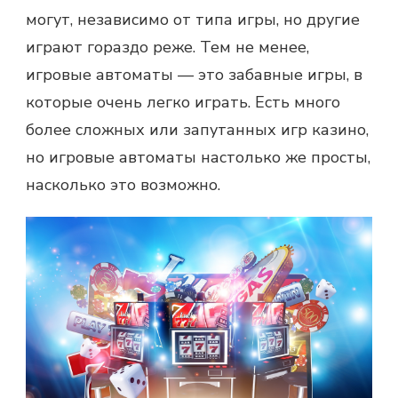
могут, независимо от типа игры, но другие
играют гораздо реже. Тем не менее,
игровые автоматы — это забавные игры, в
которые очень легко играть. Есть много
более сложных или запутанных игр казино,
но игровые автоматы настолько же просты,
насколько это возможно.