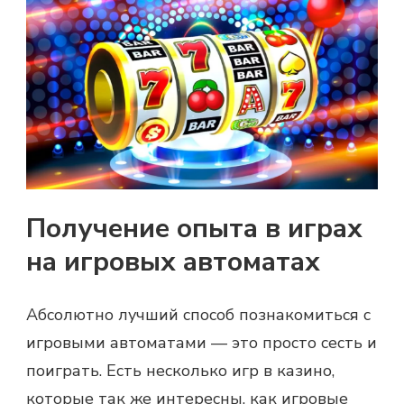
Получение опыта в играх
на игровых автоматах
Абсолютно лучший способ познакомиться с
игровыми автоматами — это просто сесть и
поиграть. Есть несколько игр в казино,
которые так же интересны, как игровые