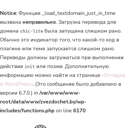
Notice
: Функция _load_textdomain_just_in_time
вызвана
неправильно
. Загрузка перевода для
домена
была запущена слишком рано.
chic-lite
Обычно это индикатор того, что какой-то код в
плагине или теме запускается слишком рано.
Переводы должны загружаться при выполнении
действия
или позже. Дополнительную
init
информацию можно найти на странице
«Отладка
в WordPress»
. (Это сообщение было добавлено в
версии 6.7.0.) in
/var/www/www-
root/data/www/zvezdochet.by/wp-
includes/functions.php
on line
6170