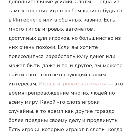
дополнительные усилия. Слоты — одна из
самых простых игр в любом казино, будь то
в Интернете или в обычных казино. Есть
много типов игровых автоматов ,
доступных для игроков, но большинство из
них очень похожи. Если вы хотите
повеселиться, заработать кучу денег или,
может быть, даже и то, и другое, вы можете
найти слот , соответствующий вашим
интересам.
Игра в игровые автоматы
— это
времяпрепровождение многих людей по
всему миру. Какой -то слотs игроки
случайны, в то время как другие гораздо
более преданы своему делу и продвинуты.
Есть игроки, которые играют в слоты, когда