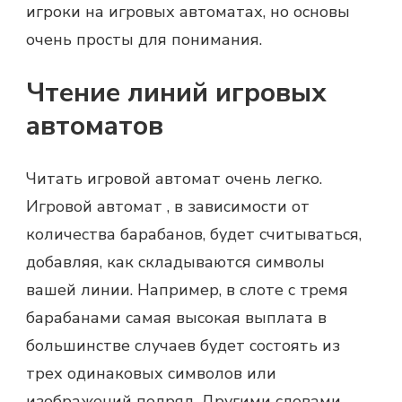
игроки на игровых автоматах, но основы
очень просты для понимания.
Чтение линий игровых
автоматов
Читать игровой автомат очень легко.
Игровой автомат , в зависимости от
количества барабанов, будет считываться,
добавляя, как складываются символы
вашей линии. Например, в слоте с тремя
барабанами самая высокая выплата в
большинстве случаев будет состоять из
трех одинаковых символов или
изображений подряд. Другими словами,