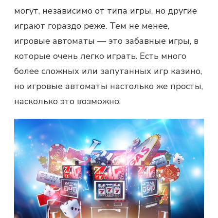
могут, независимо от типа игры, но другие
играют гораздо реже. Тем не менее,
игровые автоматы — это забавные игры, в
которые очень легко играть. Есть много
более сложных или запутанных игр казино,
но игровые автоматы настолько же просты,
насколько это возможно.