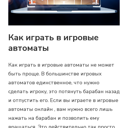
Как играть в игровые
автоматы
Как играть в игровые автоматы не может
быть проще. В большинстве игровых
автоматов единственное, что нужно
сделать игроку, это потянуть барабан назад
и отпустить его. Если вы играете в игровые
автоматы онлайн , вам нужно всего лишь
нажать на барабан и позволить ему
вращаться. Это действительно так просто.