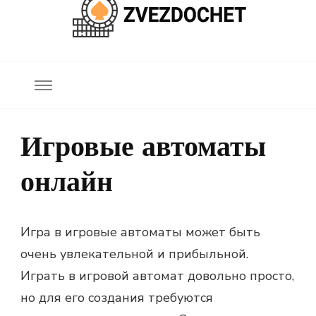
zvezdochet.by
Игровые автоматы
онлайн
Игра в игровые автоматы может быть
очень увлекательной и прибыльной.
Играть в игровой автомат довольно просто,
но для его создания требуются