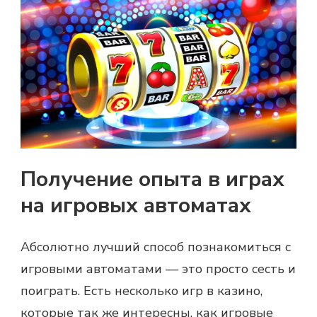
Получение опыта в играх
на игровых автоматах
Абсолютно лучший способ познакомиться с
игровыми автоматами — это просто сесть и
поиграть. Есть несколько игр в казино,
которые так же интересны, как игровые