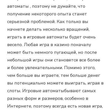
автоматы , поэтому не думайте, что
получение некоторого опыта станет
серьезной проблемой. Как только вы
начнете делать несколько вращений,
играть в игровые автоматы будет очень
весело. Любая игра в казино поначалу
может быть немного пугающей, но после
небольшой игры они становятся все более
и более увлекательными. Помимо этого,
чем больше вы играете, тем больше денег
вы потенциально можете выиграть, играя в
слоты. Игровые автоматыбывают самых
разных форм и размеров, особенно в
Интернете, поэтому всегда есть новая игра,