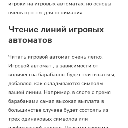
игроки на игровых автоматах, но основы
очень просты для понимания.
Чтение линий игровых
автоматов
Читать игровой автомат очень легко.
Игровой автомат , в зависимости от
количества барабанов, будет считываться,
добавляя, как складываются символы
вашей линии. Например, в слоте с тремя
барабанами самая высокая выплата в
большинстве случаев будет состоять из
трех одинаковых символов или
изображений подряд. Другими словами,