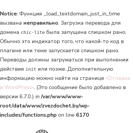
Notice
: Функция _load_textdomain_just_in_time
вызвана
неправильно
. Загрузка перевода для
домена
была запущена слишком рано.
chic-lite
Обычно это индикатор того, что какой-то код в
плагине или теме запускается слишком рано.
Переводы должны загружаться при выполнении
действия
или позже. Дополнительную
init
информацию можно найти на странице
«Отладка
в WordPress»
. (Это сообщение было добавлено в
версии 6.7.0.) in
/var/www/www-
root/data/www/zvezdochet.by/wp-
includes/functions.php
on line
6170