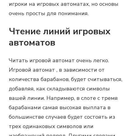
игроки на игровых автоматах, но основы
очень просты для понимания.
Чтение линий игровых
автоматов
Читать игровой автомат очень легко.
Игровой автомат , в зависимости от
количества барабанов, будет считываться,
добавляя, как складываются символы
вашей линии. Например, в слоте с тремя
барабанами самая высокая выплата в
большинстве случаев будет состоять из
трех одинаковых символов или
изображений подряд. Другими словами,