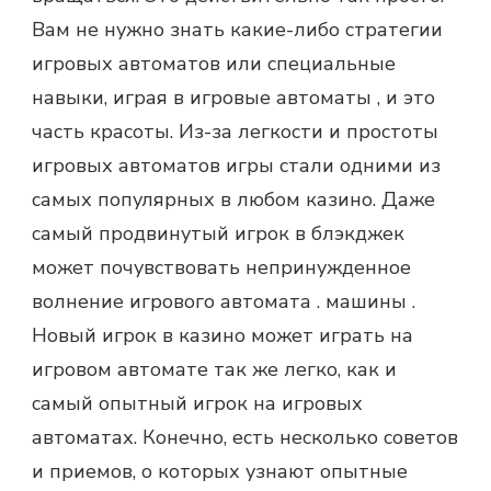
Вам не нужно знать какие-либо стратегии
игровых автоматов или специальные
навыки, играя в игровые автоматы , и это
часть красоты. Из-за легкости и простоты
игровых автоматов игры стали одними из
самых популярных в любом казино. Даже
самый продвинутый игрок в блэкджек
может почувствовать непринужденное
волнение игрового автомата . машины .
Новый игрок в казино может играть на
игровом автомате так же легко, как и
самый опытный игрок на игровых
автоматах. Конечно, есть несколько советов
и приемов, о которых узнают опытные