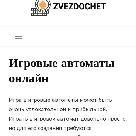
zvezdochet.by
Игровые автоматы
онлайн
Игра в игровые автоматы может быть
очень увлекательной и прибыльной.
Играть в игровой автомат довольно просто,
но для его создания требуются