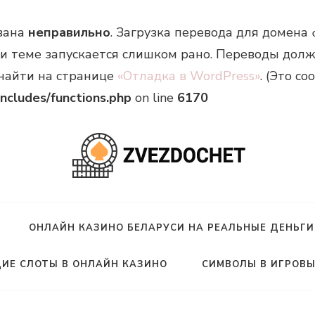
звана
неправильно
. Загрузка перевода для домена
 или теме запускается слишком рано. Переводы до
найти на странице
«Отладка в WordPress»
. (Это с
cludes/functions.php
on line
6170
ОНЛАЙН КАЗИНО БЕЛАРУСИ НА РЕАЛЬНЫЕ ДЕНЬГИ
ИЕ СЛОТЫ В ОНЛАЙН КАЗИНО
СИМВОЛЫ В ИГРОВ