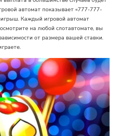
я выплата в большинстве случаев будет
гровой автомат показывает «777-777-
выигрыш. Каждый игровой автомат
посмотрите на любой слотавтомате, вы
ависимости от размера вашей ставки.
играете.