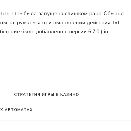
была запущена слишком рано. Обычно
chic-lite
лжны загружаться при выполнении действия
init
ообщение было добавлено в версии 6.7.0.) in
СТРАТЕГИЯ ИГРЫ В КАЗИНО
ЫХ АВТОМАТАХ