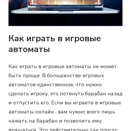
Как играть в игровые
автоматы
Как играть в игровые автоматы не может
быть проще. В большинстве игровых
автоматов единственное, что нужно
сделать игроку, это потянуть барабан назад
и отпустить его. Если вы играете в игровые
автоматы онлайн , вам нужно всего лишь
нажать на барабан и позволить ему
вращаться. Это действительно так просто.