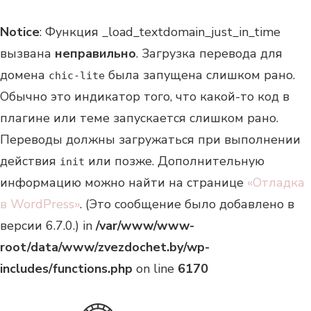
Notice
: Функция _load_textdomain_just_in_time
вызвана
неправильно
. Загрузка перевода для
домена
была запущена слишком рано.
chic-lite
Обычно это индикатор того, что какой-то код в
плагине или теме запускается слишком рано.
Переводы должны загружаться при выполнении
действия
или позже. Дополнительную
init
информацию можно найти на странице
«Отладка
в WordPress»
. (Это сообщение было добавлено в
версии 6.7.0.) in
/var/www/www-
root/data/www/zvezdochet.by/wp-
includes/functions.php
on line
6170