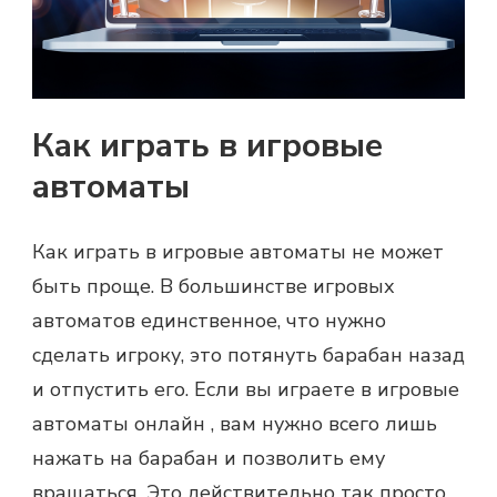
Как играть в игровые
автоматы
Как играть в игровые автоматы не может
быть проще. В большинстве игровых
автоматов единственное, что нужно
сделать игроку, это потянуть барабан назад
и отпустить его. Если вы играете в игровые
автоматы онлайн , вам нужно всего лишь
нажать на барабан и позволить ему
вращаться. Это действительно так просто.