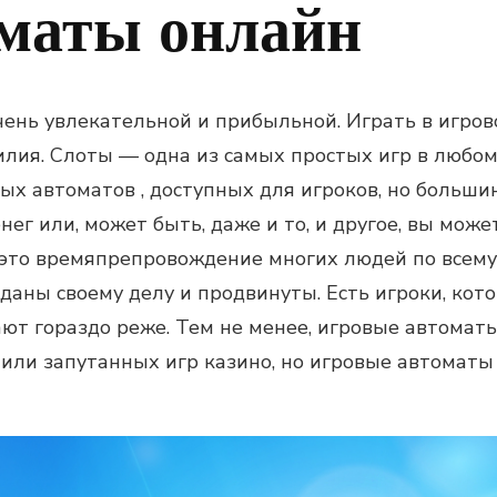
маты онлайн
ень увлекательной и прибыльной. Играть в игрово
лия. Слоты — одна из самых простых игр в любом 
ых автоматов , доступных для игроков, но большин
енег или, может быть, даже и то, и другое, вы мож
то времяпрепровождение многих людей по всему м
даны своему делу и продвинуты. Есть игроки, кото
ают гораздо реже. Тем не менее, игровые автомат
 или запутанных игр казино, но игровые автоматы