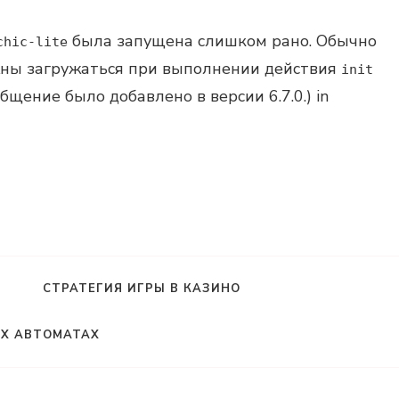
была запущена слишком рано. Обычно
chic-lite
лжны загружаться при выполнении действия
init
ообщение было добавлено в версии 6.7.0.) in
СТРАТЕГИЯ ИГРЫ В КАЗИНО
ЫХ АВТОМАТАХ