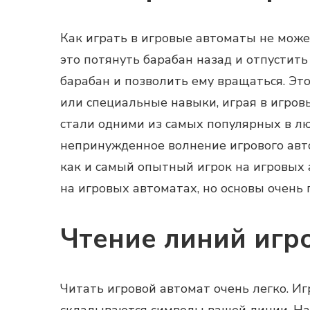
Как играть в игровые автоматы не може
это потянуть барабан назад и отпустить
барабан и позволить ему вращаться. Эт
или специальные навыки, играя в игровы
стали одними из самых популярных в л
непринужденное волнение игрового авто
как и самый опытный игрок на игровых 
на игровых автоматах, но основы очень
Чтение линий игр
Читать игровой автомат очень легко. Игр