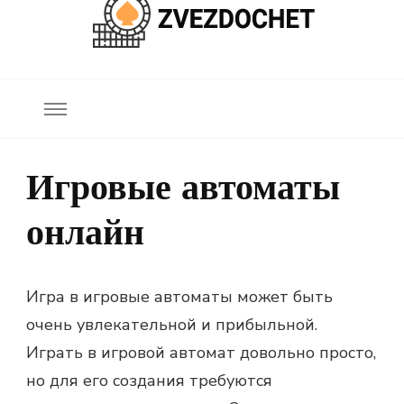
zvezdochet.by
Игровые автоматы
онлайн
Игра в игровые автоматы может быть
очень увлекательной и прибыльной.
Играть в игровой автомат довольно просто,
но для его создания требуются