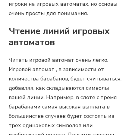
игроки на игровых автоматах, но основы
очень просты для понимания.
Чтение линий игровых
автоматов
Читать игровой автомат очень легко.
Игровой автомат , в зависимости от
количества барабанов, будет считываться,
добавляя, как складываются символы
вашей линии. Например, в слоте с тремя
барабанами самая высокая выплата в
большинстве случаев будет состоять из
трех одинаковых символов или
изображений подряд. Другими словами,