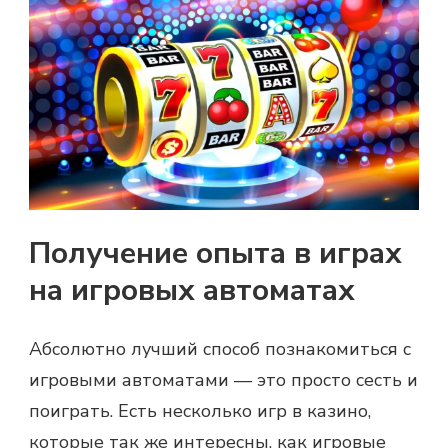
Получение опыта в играх
на игровых автоматах
Абсолютно лучший способ познакомиться с
игровыми автоматами — это просто сесть и
поиграть. Есть несколько игр в казино,
которые так же интересны, как игровые