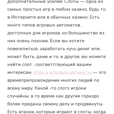
дополнительные усилия. Слоты — одна из
самых простых игр в любом казино, будь то
в Интернете или в обычных казино. Есть
много типов игровых автоматов ,
доступных для игроков, но большинство из
них очень похожи. Если вы хотите
повеселиться, заработать кучу денег или,
может быть, даже и то, и другое, вы можете
найти слот , соответствующий вашим
интересам.
Игра в игровые автоматы
— это
времяпрепровождение многих людей по
всему миру. Какой -то слотs игроки
случайны, в то время как другие гораздо
более преданы своему делу и продвинуты.
Есть игроки, которые играют в слоты, когда