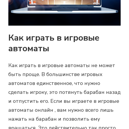
Как играть в игровые
автоматы
Как играть в игровые автоматы не может
быть проще. В большинстве игровых
автоматов единственное, что нужно
сделать игроку, это потянуть барабан назад
и отпустить его. Если вы играете в игровые
автоматы онлайн , вам нужно всего лишь
нажать на барабан и позволить ему
вращаться. Это действительно так просто.