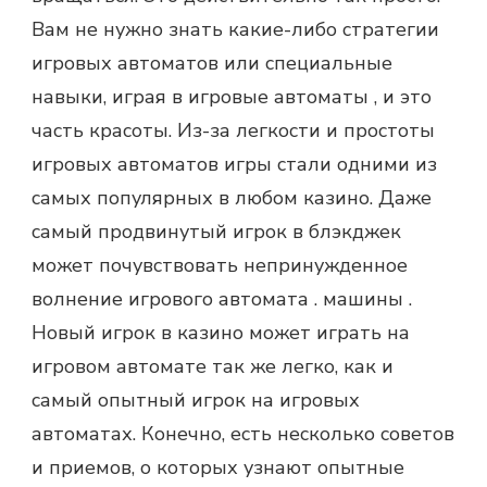
Вам не нужно знать какие-либо стратегии
игровых автоматов или специальные
навыки, играя в игровые автоматы , и это
часть красоты. Из-за легкости и простоты
игровых автоматов игры стали одними из
самых популярных в любом казино. Даже
самый продвинутый игрок в блэкджек
может почувствовать непринужденное
волнение игрового автомата . машины .
Новый игрок в казино может играть на
игровом автомате так же легко, как и
самый опытный игрок на игровых
автоматах. Конечно, есть несколько советов
и приемов, о которых узнают опытные