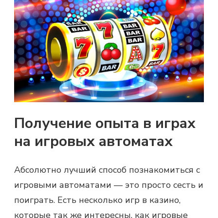
Получение опыта в играх
на игровых автоматах
Абсолютно лучший способ познакомиться с
игровыми автоматами — это просто сесть и
поиграть. Есть несколько игр в казино,
которые так же интересны, как игровые