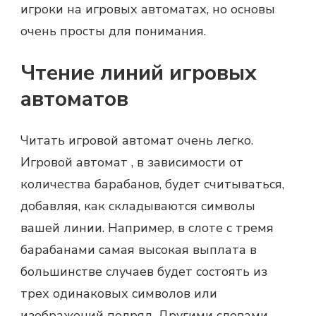
игроки на игровых автоматах, но основы
очень просты для понимания.
Чтение линий игровых
автоматов
Читать игровой автомат очень легко.
Игровой автомат , в зависимости от
количества барабанов, будет считываться,
добавляя, как складываются символы
вашей линии. Например, в слоте с тремя
барабанами самая высокая выплата в
большинстве случаев будет состоять из
трех одинаковых символов или
изображений подряд. Другими словами,