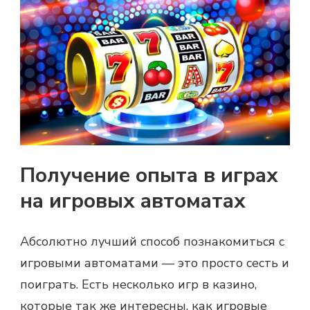
Получение опыта в играх
на игровых автоматах
Абсолютно лучший способ познакомиться с
игровыми автоматами — это просто сесть и
поиграть. Есть несколько игр в казино,
которые так же интересны, как игровые