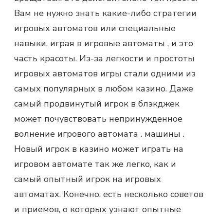
Вам не нужно знать какие-либо стратегии
игровых автоматов или специальные
навыки, играя в игровые автоматы , и это
часть красоты. Из-за легкости и простоты
игровых автоматов игры стали одними из
самых популярных в любом казино. Даже
самый продвинутый игрок в блэкджек
может почувствовать непринужденное
волнение игрового автомата . машины .
Новый игрок в казино может играть на
игровом автомате так же легко, как и
самый опытный игрок на игровых
автоматах. Конечно, есть несколько советов
и приемов, о которых узнают опытные