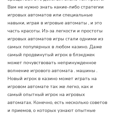
Вам не нужно знать какие-либо стратегии
игровых автоматов или специальные
навыки, играя в игровые автоматы , и это
часть красоты. Из-за легкости и простоты
игровых автоматов игры стали одними из
самых популярных в любом казино. Даже
самый продвинутый игрок в блэкджек
может почувствовать непринужденное
волнение игрового автомата . машины .
Новый игрок в казино может играть на
игровом автомате так же легко, как и
самый опытный игрок на игровых
автоматах. Конечно, есть несколько советов
и приемов, о которых узнают опытные