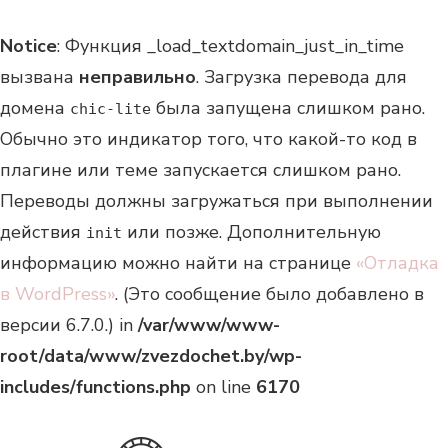
Notice
: Функция _load_textdomain_just_in_time
вызвана
неправильно
. Загрузка перевода для
домена
была запущена слишком рано.
chic-lite
Обычно это индикатор того, что какой-то код в
плагине или теме запускается слишком рано.
Переводы должны загружаться при выполнении
действия
или позже. Дополнительную
init
информацию можно найти на странице
«Отладка
в WordPress»
. (Это сообщение было добавлено в
версии 6.7.0.) in
/var/www/www-
root/data/www/zvezdochet.by/wp-
includes/functions.php
on line
6170