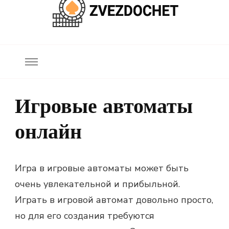
zvezdochet.by
Игровые автоматы
онлайн
Игра в игровые автоматы может быть
очень увлекательной и прибыльной.
Играть в игровой автомат довольно просто,
но для его создания требуются