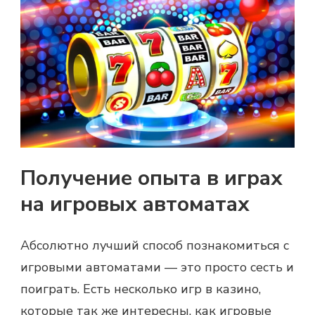
Получение опыта в играх
на игровых автоматах
Абсолютно лучший способ познакомиться с
игровыми автоматами — это просто сесть и
поиграть. Есть несколько игр в казино,
которые так же интересны, как игровые