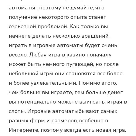
автоматы , поэтому не думайте, что
получение некоторого опыта станет
серьезной проблемой. Как только вы
начнете делать несколько вращений,
играть в игровые автоматы будет очень
весело. Любая игра в казино поначалу
может быть немного пугающей, но после
небольшой игры они становятся все более
и более увлекательными. Помимо этого,
чем больше вы играете, тем больше денег
вы потенциально можете выиграть, играя в
слоты. Игровые автоматыбывают самых
разных форм и размеров, особенно в
Интернете, поэтому всегда есть новая игра,