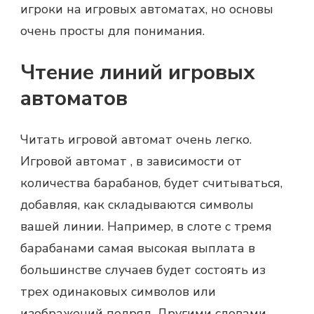
игроки на игровых автоматах, но основы
очень просты для понимания.
Чтение линий игровых
автоматов
Читать игровой автомат очень легко.
Игровой автомат , в зависимости от
количества барабанов, будет считываться,
добавляя, как складываются символы
вашей линии. Например, в слоте с тремя
барабанами самая высокая выплата в
большинстве случаев будет состоять из
трех одинаковых символов или
изображений подряд. Другими словами,