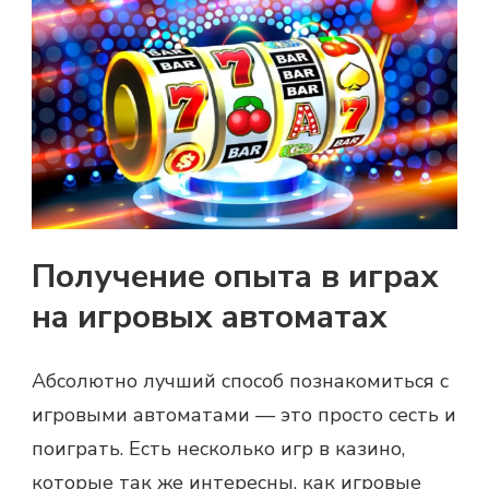
Получение опыта в играх
на игровых автоматах
Абсолютно лучший способ познакомиться с
игровыми автоматами — это просто сесть и
поиграть. Есть несколько игр в казино,
которые так же интересны, как игровые