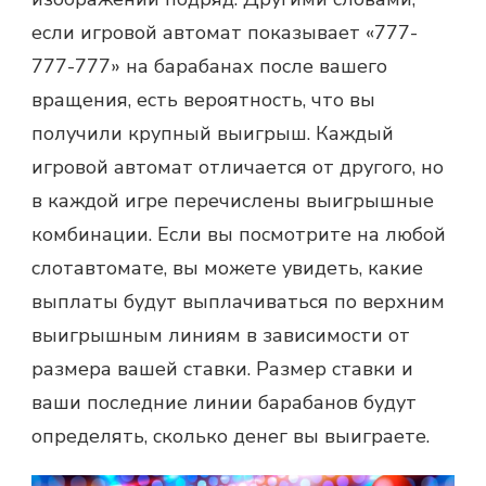
если игровой автомат показывает «777-
777-777» на барабанах после вашего
вращения, есть вероятность, что вы
получили крупный выигрыш. Каждый
игровой автомат отличается от другого, но
в каждой игре перечислены выигрышные
комбинации. Если вы посмотрите на любой
слотавтомате, вы можете увидеть, какие
выплаты будут выплачиваться по верхним
выигрышным линиям в зависимости от
размера вашей ставки. Размер ставки и
ваши последние линии барабанов будут
определять, сколько денег вы выиграете.