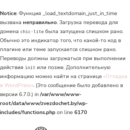
Notice
: Функция _load_textdomain_just_in_time
вызвана
неправильно
. Загрузка перевода для
домена
была запущена слишком рано.
chic-lite
Обычно это индикатор того, что какой-то код в
плагине или теме запускается слишком рано.
Переводы должны загружаться при выполнении
действия
или позже. Дополнительную
init
информацию можно найти на странице
«Отладка
в WordPress»
. (Это сообщение было добавлено в
версии 6.7.0.) in
/var/www/www-
root/data/www/zvezdochet.by/wp-
includes/functions.php
on line
6170